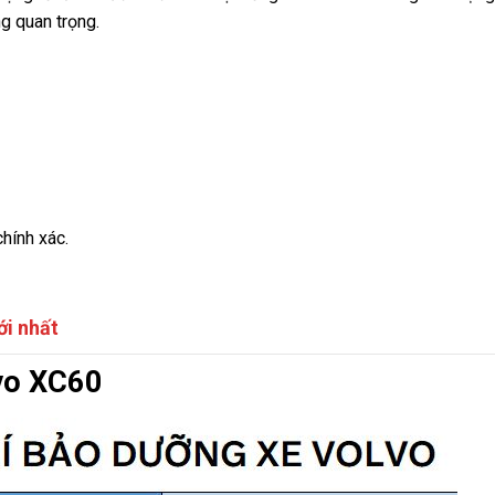
ng quan trọng.
hính xác.
ới nhất
vo XC60