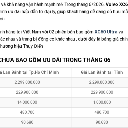
iến và khả năng vận hành mạnh mẽ. Trong tháng 6/2026,
Volvo XC6
 trình ưu đãi hấp dẫn từ đại lý, giúp khách hàng dễ dàng sở hữu m
ơn.
nh hãng tại Việt Nam với 02 phiên bản bao gồm
XC60 Ultra
và
ác nhau và trang bị động cơ khác nhau , dưới đây là bảng giá chí
thương hiệu Thụy Điển
CHƯA BAO GỒM ƯU ĐÃI TRONG THÁNG 06
á Lăn Bánh tại Tp.Hồ Chí Minh
Giá Lăn Bánh tại Tỉnh
2.299.000.000
2.299.000.000
229.900.000
229.900.000
14.000.000
1.000.000
480.700
480.700
90.680
90.680