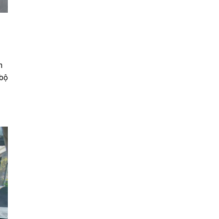
h
 bộ