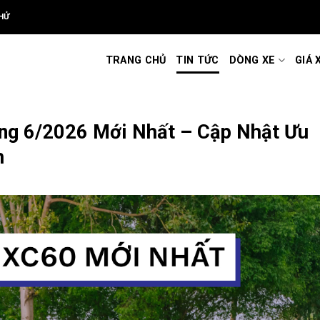
HỬ
TRANG CHỦ
TIN TỨC
DÒNG XE
GIÁ 
ng 6/2026 Mới Nhất – Cập Nhật Ưu
h