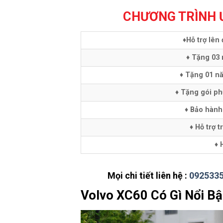
CHƯƠNG TRÌNH Ư
♦Hỗ trợ lên
♦ Tặng 03 
♦ Tặng 01 n
♦ Tặng gói ph
♦ Bảo hành
♦ Hỗ trợ t
♦ 
Mọi chi tiết liên hệ :
092533
Volvo XC60
Có Gì Nổi Bậ