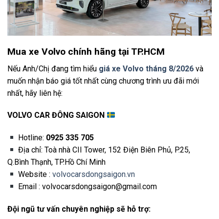
Mua xe Volvo chính hãng tại TP.HCM
Nếu Anh/Chị đang tìm hiểu
giá xe Volvo tháng 8/2026
và
muốn nhận báo giá tốt nhất cùng chương trình ưu đãi mới
nhất, hãy liên hệ:
VOLVO CAR ĐÔNG SAIGON
Hotline:
0925 335 705
Địa chỉ: Toà nhà CII Tower, 152 Điện Biên Phủ, P.25,
Q.Bình Thạnh, TP.Hồ Chí Minh
Website :
volvocarsdongsaigon.vn
Email : volvocarsdongsaigon@gmail.com
Đội ngũ tư vấn chuyên nghiệp sẽ hỗ trợ: