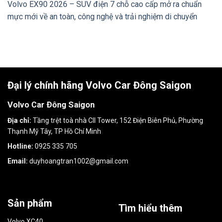
Volvo EX90 2026 – SUV điện 7 chỗ cao cấp mở ra chuẩn
mực mới về an toàn, công nghệ và trải nghiệm di chuyển
Đại lý chính hãng Volvo Car Đông Saigon
Volvo Car Đông Saigon
Địa chỉ:
Tầng trệt toà nhà CII Tower, 152 Điện Biên Phủ, Phường
Thạnh Mỹ Tây, TP Hồ Chí Minh
Hotline:
0925 335 705
Email:
duyhoangtran1002@gmail.com
Sản phẩm
Tìm hiểu thêm
Volvo XC40