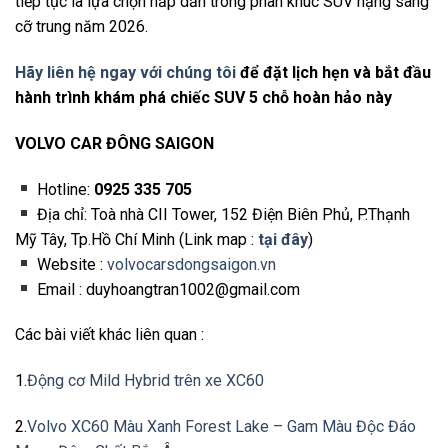
tiếp tục là lựa chọn hấp dẫn trong phân khúc SUV hạng sang
cỡ trung năm 2026.
Hãy liên hệ ngay với chúng tôi
để đặt lịch hẹn và bắt đầu
hành trình khám phá chiếc SUV 5 chỗ hoàn hảo này
VOLVO CAR ĐÔNG SAIGON
Hotline:
0925 335 705
Địa chỉ: Toà nhà CII Tower, 152 Điện Biên Phủ, P.Thạnh
Mỹ Tây, Tp.Hồ Chí Minh (Link map :
tại đây
)
Website :
volvocarsdongsaigon.vn
Email : duyhoangtran1002@gmail.com
Các bài viết khác liên quan :
1.
Động cơ Mild Hybrid trên xe XC60
2.
Volvo XC60 Màu Xanh Forest Lake – Gam Màu Độc Đáo