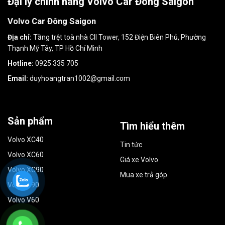
Đại lý chính hãng Volvo Car Đông Saigon
Volvo Car Đông Saigon
Địa chỉ:
Tầng trệt toà nhà CII Tower, 152 Điện Biên Phủ, Phường
Thạnh Mỹ Tây, TP Hồ Chí Minh
Hotline:
0925 335 705
Email:
duyhoangtran1002@gmail.com
Sản phẩm
Tìm hiểu thêm
Volvo XC40
Tin tức
Volvo XC60
Giá xe Volvo
Volvo XC90
Mua xe trả góp
Volvo S90
Volvo V60