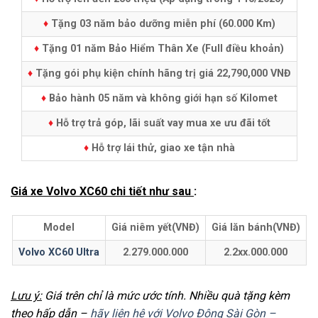
♦
Tặng 03 năm bảo dưỡng miễn phí (60.000 Km)
♦
Tặng 01 năm Bảo Hiểm Thân Xe (Full điều khoản)
♦
Tặng gói phụ kiện chính hãng trị giá 22,790,000 VNĐ
♦
Bảo hành 05 năm và không giới hạn số Kilomet
♦
Hỗ trợ trả góp, lãi suất vay mua xe ưu đãi tốt
♦
Hỗ trợ lái thử, giao xe tận nhà
Giá xe Volvo XC60 chi tiết như sau
:
Model
Giá niêm yết(VNĐ)
Giá lăn bánh(VNĐ)
Volvo XC60 Ultra
2.279.000.000
2.2xx.000.000
Lưu ý:
Giá trên chỉ là mức ước tính. Nhiều quà tặng kèm
theo hấp dẫn –
hãy liên hệ với Volvo Đông Sài Gòn –