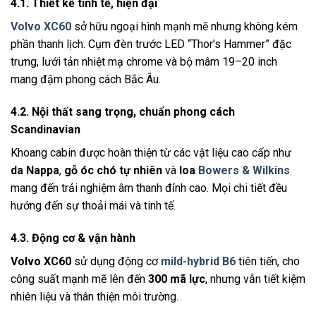
4.1. Thiết kế tinh tế, hiện đại
Volvo XC60
sở hữu ngoại hình mạnh mẽ nhưng không kém
phần thanh lịch. Cụm đèn trước LED “Thor’s Hammer” đặc
trưng, lưới tản nhiệt mạ chrome và bộ mâm 19–20 inch
mang đậm phong cách Bắc Âu.
4.2. Nội thất sang trọng, chuẩn phong cách
Scandinavian
Khoang cabin được hoàn thiện từ các vật liệu cao cấp như
da Nappa
,
gỗ óc chó tự nhiên
và
loa
Bowers & Wilkins
mang đến trải nghiệm âm thanh đỉnh cao. Mọi chi tiết đều
hướng đến sự thoải mái và tinh tế.
4.3. Động cơ & vận hành
Volvo XC60
sử dụng động cơ
mild-hybrid B6
tiên tiến, cho
công suất mạnh mẽ lên đến
300 mã lực
, nhưng vẫn tiết kiệm
nhiên liệu và thân thiện môi trường.