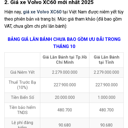
2. Giá xe Volvo XC60 mới nhất 2025
Hiện nay,
giá xe Volvo XC60
tại Việt Nam được niêm yết tùy
theo phiên bản và trang bị. Mức giá tham khảo (đã bao gồm
VAT, chưa gồm chi phí lăn bánh):
BẢNG GIÁ LĂN BÁNH CHƯA BAO GỒM ƯU ĐÃI TRONG
THÁNG 10
Giá Lăn Bánh tại Tp.Hồ
Giá Lăn Bánh
Chí Minh
tại Tỉnh
Giá Niêm Yết
2.279.000.000
2.279.000.000
Thuế Trước Bạ
227.900.000
227.900.000
(10%)
Tiền Biển Số
20.000.000
1.000.000
Tiền bảo hiểm
480.700
480.700
TNDS
Lệ phí đăng
90.680
90.680
kiểm