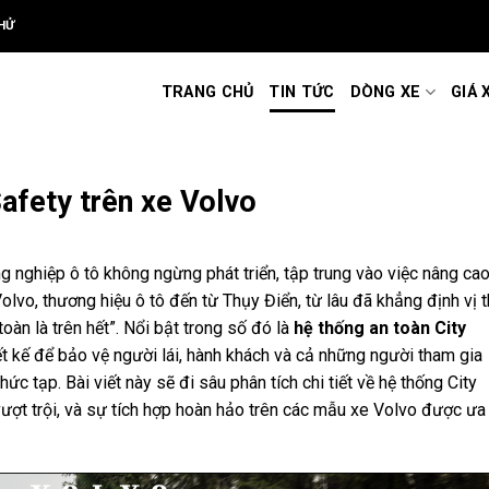
HỬ
TRANG CHỦ
TIN TỨC
DÒNG XE
GIÁ 
afety trên xe Volvo
 nghiệp ô tô không ngừng phát triển, tập trung vào việc nâng ca
 Volvo, thương hiệu ô tô đến từ Thụy Điển, từ lâu đã khẳng định vị 
 toàn là trên hết”. Nổi bật trong số đó là
hệ thống an toàn City
ết kế để bảo vệ người lái, hành khách và cả những người tham gia
ức tạp. Bài viết này sẽ đi sâu phân tích chi tiết về hệ thống City
vượt trội, và sự tích hợp hoàn hảo trên các mẫu xe Volvo được ưa