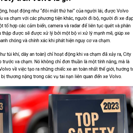
động, hoạt động như “đôi mắt thứ hai” của người lái, được Volvo
u va chạm với các phương tiện khác, người đi bộ, người đi xe đạ
t tổ hợp các cảm biến, camera và radar để liên tục quét và phân
hu thập được sẽ được xử lý bởi một bộ vi xử lý mạnh mẽ, giúp xe
anh chóng và chính xác khi phát hiện nguy cơ va chạm.
ư túi khí, dây an toàn) chỉ hoạt động khi va chạm đã xảy ra, City
p trước va chạm. Nó không chỉ đơn thuần là một tính năng, mà là
lvo về việc tạo ra những chiếc xe an toàn nhất thế giới, hướng t
bị thương nặng trong các vụ tai nạn liên quan đến xe Volvo.