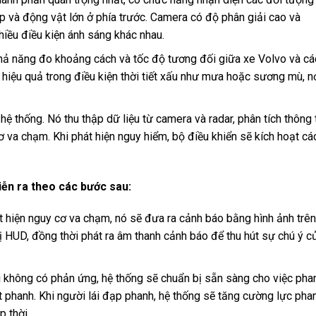
ạp và động vật lớn ở phía trước. Camera có độ phân giải cao và
hiều điều kiện ánh sáng khác nhau.
ả năng đo khoảng cách và tốc độ tương đối giữa xe Volvo và cá
 hiệu quả trong điều kiện thời tiết xấu như mưa hoặc sương mù, n
ệ thống. Nó thu thập dữ liệu từ camera và radar, phân tích thông 
 va chạm. Khi phát hiện nguy hiểm, bộ điều khiển sẽ kích hoạt cá
iễn ra theo các bước sau:
t hiện nguy cơ va chạm, nó sẽ đưa ra cảnh báo bằng hình ảnh trên
ị HUD, đồng thời phát ra âm thanh cảnh báo để thu hút sự chú ý c
 không có phản ứng, hệ thống sẽ chuẩn bị sẵn sàng cho việc pha
 phanh. Khi người lái đạp phanh, hệ thống sẽ tăng cường lực pha
 thời.