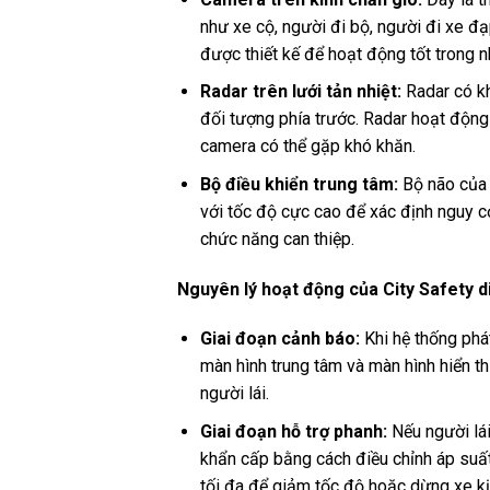
như xe cộ, người đi bộ, người đi xe đ
được thiết kế để hoạt động tốt trong n
Radar trên lưới tản nhiệt:
Radar có kh
đối tượng phía trước. Radar hoạt động
camera có thể gặp khó khăn.
Bộ điều khiển trung tâm:
Bộ não của h
với tốc độ cực cao để xác định nguy cơ
chức năng can thiệp.
Nguyên lý hoạt động của City Safety d
Giai đoạn cảnh báo:
Khi hệ thống phá
màn hình trung tâm và màn hình hiển th
người lái.
Giai đoạn hỗ trợ phanh:
Nếu người lái
khẩn cấp bằng cách điều chỉnh áp suất
tối đa để giảm tốc độ hoặc dừng xe kịp