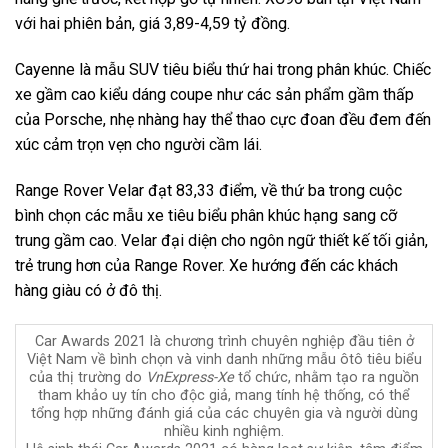
với hai phiên bản, giá 3,89-4,59 tỷ đồng.
Cayenne là mẫu SUV tiêu biểu thứ hai trong phân khúc. Chiếc
xe gầm cao kiểu dáng coupe như các sản phẩm gầm thấp
của Porsche, nhẹ nhàng hay thể thao cực đoan đều đem đến
xúc cảm trọn vẹn cho người cầm lái.
Range Rover Velar đạt 83,33 điểm, về thứ ba trong cuộc
bình chọn các mẫu xe tiêu biểu phân khúc hạng sang cỡ
trung gầm cao. Velar đại diện cho ngôn ngữ thiết kế tối giản,
trẻ trung hơn của Range Rover. Xe hướng đến các khách
hàng giàu có ở đô thị.
Car Awards 2021 là chương trình chuyên nghiệp đầu tiên ở
Việt Nam về bình chọn và vinh danh những mẫu ôtô tiêu biểu
của thị trường do
VnExpress-Xe
tổ chức, nhằm tạo ra nguồn
tham khảo uy tín cho độc giả, mang tính hệ thống, có thể
tổng hợp những đánh giá của các chuyên gia và người dùng
nhiều kinh nghiệm.