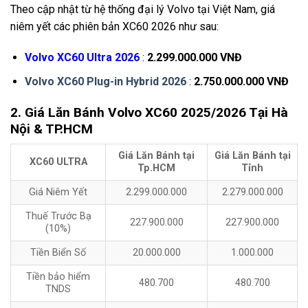
Theo cập nhật từ hệ thống đại lý Volvo tại Việt Nam, giá
niêm yết các phiên bản XC60 2026 như sau:
Volvo XC60 Ultra 2026
:
2.299.000.000 VNĐ
Volvo XC60 Plug-in Hybrid 2026
:
2.750.000.000 VNĐ
2. Giá Lăn Bánh Volvo XC60 2025/2026 Tại Hà
Nội & TP.HCM
Giá Lăn Bánh tại
Giá Lăn Bánh tại
XC60 ULTRA
Tp.HCM
Tỉnh
Giá Niêm Yết
2.299.000.000
2.279.000.000
Thuế Trước Bạ
227.900.000
227.900.000
(10%)
Tiền Biển Số
20.000.000
1.000.000
Tiền bảo hiểm
480.700
480.700
TNDS