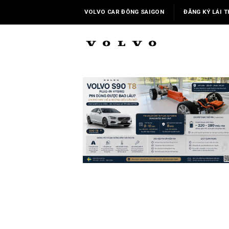
Skip
VOLVO CAR ĐÔNG SAIGON
ĐĂNG KÝ LÁI T
to
content