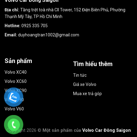
Volvo Car Đông Saigon
Địa chỉ:
Tầng trệt toà nhà CII Tower, 152 Điện Biên Phủ, Phường
Thạnh Mỹ Tây, TP Hồ Chí Minh
Hotline:
0925 335 705
Email:
duyhoangtran1002@gmail.com
Sản phẩm
Tìm hiểu thêm
Volvo XC40
Tin tức
Volvo XC60
Giá xe Volvo
Volvo XC90
Mua xe trả góp
Volvo S90
Volvo V60
Copyright 2026 ©
Một sản phẩm của
Volvo Car Đông Saigon