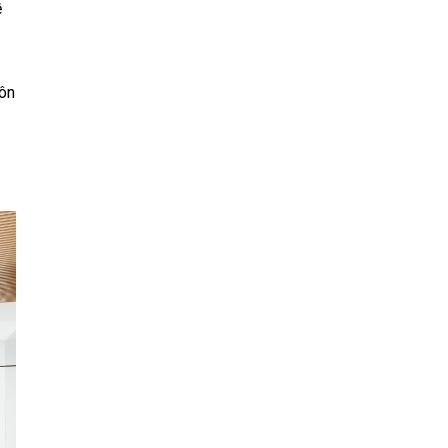
ề
uôn