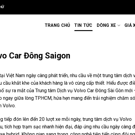
HỬ
TRANG CHỦ
TIN TỨC
DÒNG XE
GIÁ 
vo Car Đông Saigon
tại Việt Nam ngày càng phát triển, nhu cầu về một trung tâm dịch 
 cầu khắt khe của khách hàng là vô cùng cấp thiết. Hiểu được đi
bố sự ra mắt của Trung tâm Dịch vụ Volvo Car Đông Sài Gòn mới 
ấp ngay giữa lòng TP.HCM, hứa hẹn mang đến trải nghiệm chăm s
n Volvo.
g tiếp đón lên đến 20 lượt xe mỗi ngày, trung tâm dịch vụ Volvo
ầu, tích hợp trạm sạc nhanh hiện đại, đáp ứng nhu cầu ngày càng 
e hybrid. Không gian sang trọng, công nghệ tiên tiến cùng đội n