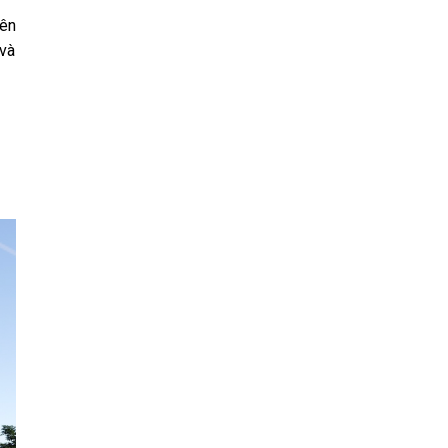
iên
 và