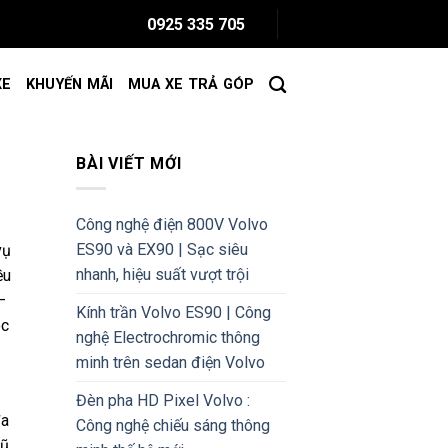
0925 335 705
XE
KHUYẾN MÃI
MUA XE TRẢ GÓP
BÀI VIẾT MỚI
Công nghệ điện 800V Volvo
ES90 và EX90 | Sạc siêu
vụ
nhanh, hiệu suất vượt trội
ều
–
Kính trần Volvo ES90 | Công
óc
nghệ Electrochromic thông
minh trên sedan điện Volvo
Đèn pha HD Pixel Volvo :
đa
Công nghệ chiếu sáng thông
gũ