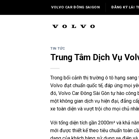
Skip
VOLVO CAR ĐÔNG SAIGON
ĐĂNG KÝ LÁI T
to
content
TIN TỨC
Trung Tâm Dịch Vụ Vol
Trong bối cảnh thị trường ô tô hạng sang 
Volvo đạt chuẩn quốc tế, đáp ứng mọi yêu
đó, Volvo Car Đông Sài Gòn tự hào công 
một không gian dịch vụ hiện đại, đẳng c
xe toàn diện và vượt trội cho mọi chủ nhâ
Với tổng diện tích gần 2000m² và khả năn
mới được thiết kế theo tiêu chuẩn toàn c
dạng của khách hàng sử dụng xe điện và x