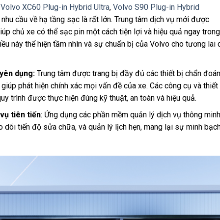
ư
Volvo XC60 Plug-in Hybrid Ultra
,
Volvo S90 Plug-in Hybrid
, nhu cầu về hạ tầng sạc là rất lớn. Trung tâm dịch vụ mới được
giúp chủ xe có thể sạc pin một cách tiện lợi và hiệu quả ngay trong
ều này thể hiện tầm nhìn và sự chuẩn bị của Volvo cho tương lai 
uyên dụng:
Trung tâm được trang bị đầy đủ các thiết bị chẩn đoá
giúp phát hiện chính xác mọi vấn đề của xe. Các công cụ và thiết 
trình được thực hiện đúng kỹ thuật, an toàn và hiệu quả.
ụ tiên tiến
: Ứng dụng các phần mềm quản lý dịch vụ thông min
eo dõi tiến độ sửa chữa, và quản lý lịch hẹn, mang lại sự minh bạc