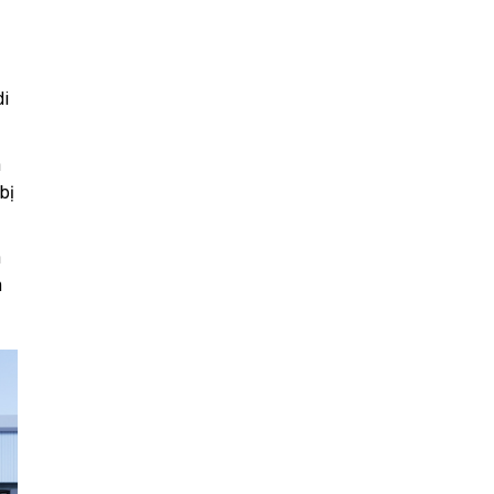
di
n
bị
h
h